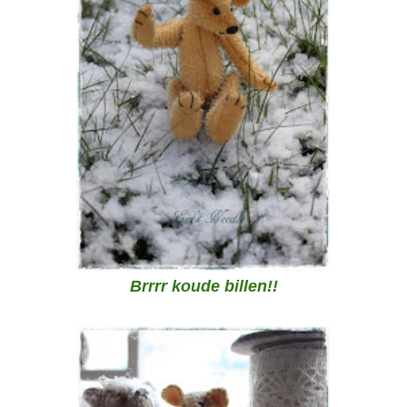
Brrrr koude billen!!