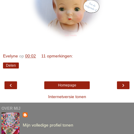
Evelyne
op
00:02
11 opmerkingen:
Delen
‹
›
Homepage
Internetversie tonen
OVER MIJ
Mijn volledige profiel tonen